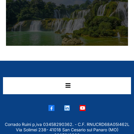
Corrado Ruini p,iva 03458290362. - C.F. RNUCRD68A05I462L
Via Solimei 238- 41018 San Cesario sul Panaro (MO)